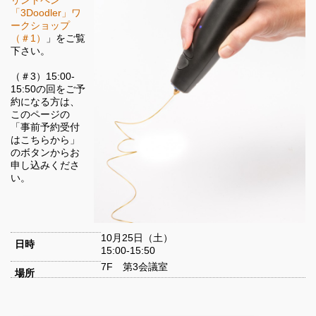
リントペン
「3Doodler」ワ
ークショップ
（＃1）
」をご覧
下さい。
（＃3）15:00-
15:50の回をご予
約になる方は、
このページの
「事前予約受付
はこちらから」
のボタンからお
申し込みくださ
い。
10月25日（土）
日時
15:00-15:50
7F 第3会議室
場所