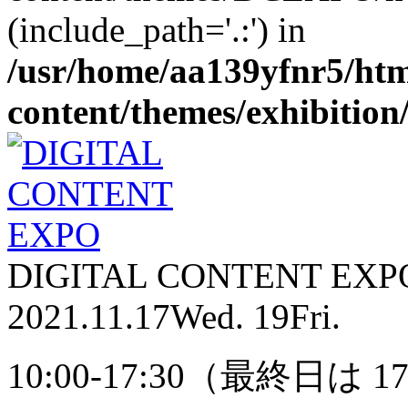
(include_path='.:') in
/usr/home/aa139yfnr5/htm
content/themes/exhibition
DIGITAL CONTENT EX
2021.11.17
Wed.
19
Fri.
10:00-17:30（最終日は 1