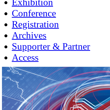
Exhibition
Conference
Registration
Archives
Supporter & Partner
Access