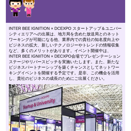
INTER BEE IGNITION × DCEXPO スタートアップ＆ユニバー
シティエリアへの出展は、地方局を含めた放送局とのネット
ワーキングが可能になる他、業界内での貴社の知名度向上や
ビジネスの拡大、新しいテクノロジーやトレンドの情報収集
など、多くのメリットがあります。イベント開催中は、
INTER BEE IGNIITON × DECXPO会場でプレゼンテーション
ステージやリバースピッチを実施いたします。また、新たな
ビジネスパートナーシップを築くチャンスとしてネットワー
キングイベントを開催する予定です。是非、この機会を活用
し、貴社のビジネスの成長のためにご出展ください。